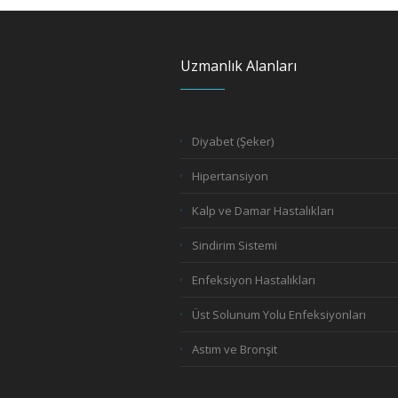
Uzmanlık Alanları
Diyabet (Şeker)
Hipertansiyon
Kalp ve Damar Hastalıkları
Sindirim Sistemi
Enfeksiyon Hastalıkları
Üst Solunum Yolu Enfeksiyonları
Astım ve Bronşit