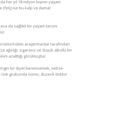
da her yıl 18 milyon kişinin yaşam
e (felç) ise bu kalp ve damar
asa da sağlıklı bir yaşam tarzını
iz.
versitesi’ndeki araştırmacılar tarafından
t ağırlığı, sigarasız ve düşük alkollü bir
kini azalttığı görülmüştür.
ngin bir diyet benimsemek, sebze-
e risk grubunda iseniz, düzenli doktor