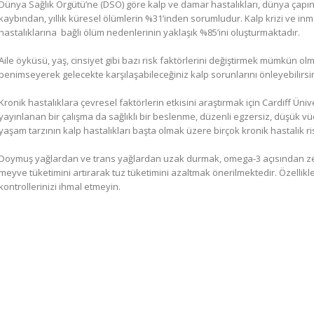
Dünya Sağlık Örgütü’ne (DSÖ) göre kalp ve damar hastalıkları, dünya çapın
kaybından, yıllık küresel ölümlerin %31’inden sorumludur. Kalp krizi ve inm
hastalıklarına
bağlı ölüm nedenlerinin yaklaşık %85’ini oluşturmaktadır.
Aile öyküsü, yaş, cinsiyet gibi bazı risk faktörlerini değiştirmek mümkün olm
benimseyerek gelecekte karşılaşabileceğiniz kalp sorunlarını önleyebilirsin
Kronik hastalıklara çevresel faktörlerin etkisini araştırmak için Cardiff Üni
yayınlanan bir çalışma da sağlıklı bir beslenme, düzenli egzersiz, düşük vücu
yaşam tarzının kalp hastalıkları başta olmak üzere birçok kronik hastalık ris
Doymuş yağlardan ve trans yağlardan uzak durmak, omega-3 açısından ze
meyve tüketimini artırarak tuz tüketimini azaltmak önerilmektedir. Özellikl
kontrollerinizi ihmal etmeyin.