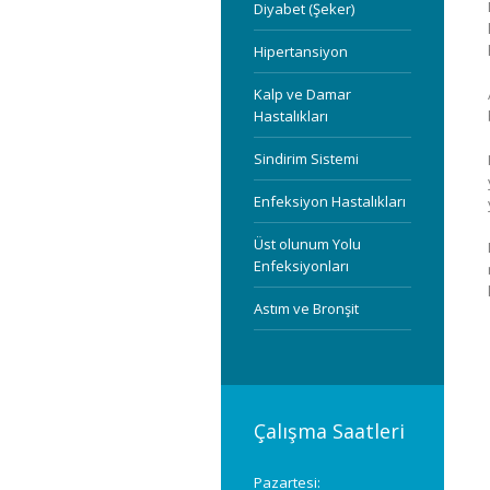
Diyabet (Şeker)
Hipertansiyon
Kalp ve Damar
Hastalıkları
Sindirim Sistemi
Enfeksiyon Hastalıkları
Üst olunum Yolu
Enfeksiyonları
Astım ve Bronşit
Çalışma Saatleri
Pazartesi: