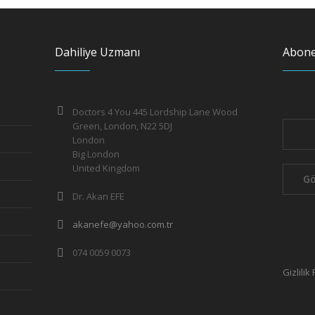
Dahiliye Uzmanı
Abone
Doctors 4 You 445 Lordship Lane Wood
Green, London, N22 5DJ
London
Big London
United Kingdom
Dr. Akan EFE
akanefe@yahoo.com.tr
074 0059 0073
Gizlilik 