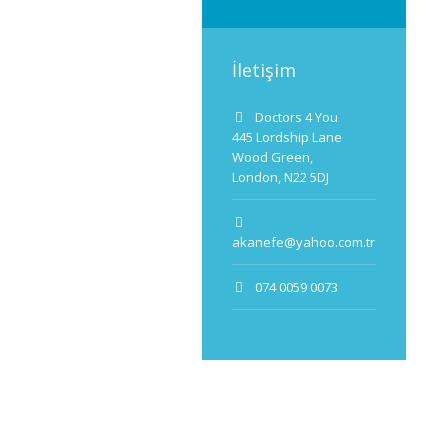
İletişim
Doctors 4 You
445 Lordship Lane
Wood Green,
London, N22 5DJ
akanefe@yahoo.com.tr
074 0059 0073